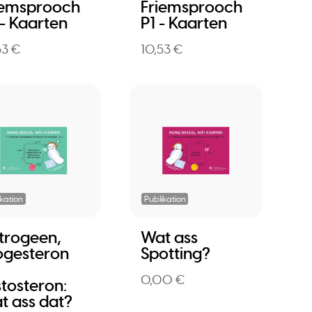
iemsprooch
Friemsprooch
 - Kaarten
P1 - Kaarten
53 €
10,53 €
ikation
Publikation
trogeen,
Wat ass
ogesteron
Spotting?
0,00 €
stosteron:
t ass dat?