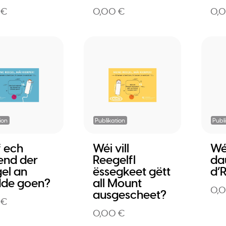
 €
0,00 €
0,
ion
Publikation
Publ
f ech
Wéi vill
Wéi
end der
Reegelfl
da
el an
ëssegkeet gëtt
d’
dde goen?
all Mount
0,
ausgescheet?
 €
0,00 €