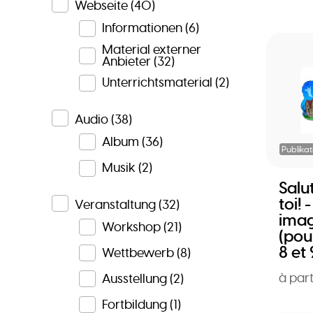
Webseite
(40)
Informationen
(6)
Material externer
Anbieter
(32)
Unterrichtsmaterial
(2)
Audio
(38)
Album
(36)
Publikat
Musik
(2)
Salut
toi! 
Veranstaltung
(32)
imag
Workshop
(21)
(pour
8 et 
Wettbewerb
(8)
à par
Ausstellung
(2)
Fortbildung
(1)