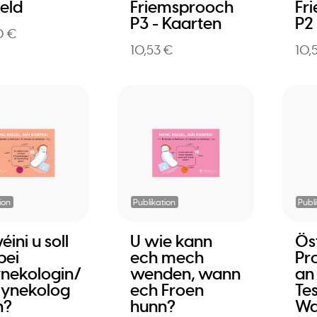
feld
Friemsprooch
Fr
P3 - Kaarten
P2
0 €
10,53 €
10,
ion
Publikation
Publ
ini u soll
U wie kann
Ös
bei
ech mech
Pr
nekologin/
wenden, wann
an
ynekolog
ech Froen
Te
n?
hunn?
Wa