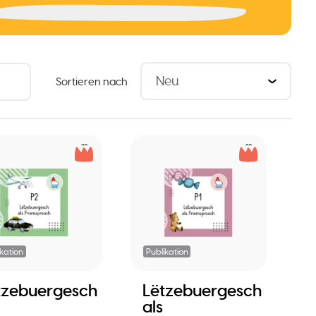
Sortieren nach
ikation
Publikation
tzebuergesch
Lëtzebuergesch
als