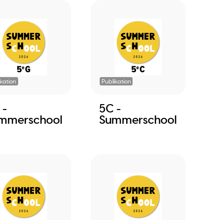
ikation
Publikation
 -
5C -
mmerschool
Summerschool