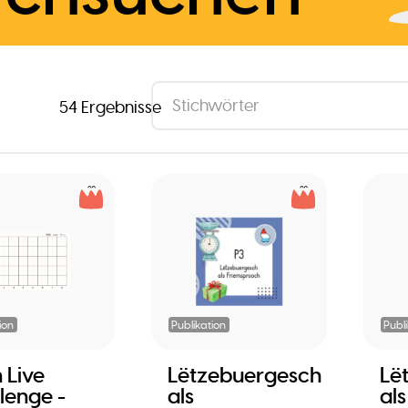
54 Ergebnisse
ion
Publikation
Publ
 Live
Lëtzebuergesch
Lë
lenge -
als
als