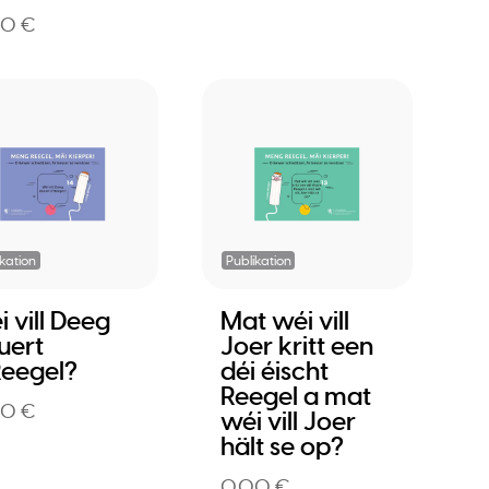
00 €
ikation
Publikation
 vill Deeg
Mat wéi vill
uert
Joer kritt een
Reegel?
déi éischt
Reegel a mat
00 €
wéi vill Joer
hält se op?
0,00 €