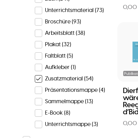
0,00
Unterrichtsmaterial
(73)
Broschüre
(93)
Arbeitsblatt
(38)
Plakat
(32)
Faltblatt
(5)
Aufkleber
(1)
Publikat
Zusatzmaterial
(54)
Dier
Präsentationsmappe
(4)
wär
Sammelmappe
(13)
Reeg
d’Bi
E-Book
(8)
0,00
Unterrichtsmappe
(3)