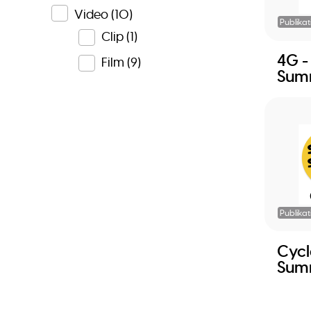
Video
(10)
Publikat
Clip
(1)
4G -
Film
(9)
Sum
Publikat
Cycle
Sum