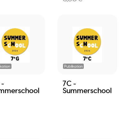
ikation
Publikation
 -
7C -
mmerschool
Summerschool