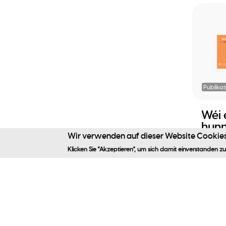
Publikat
Wéi 
hun
Wir verwenden auf dieser Website Cookies
Östr
Prog
Klicken Sie "Akzeptieren", um sich damit einverstanden zu
an T
(Hor
mäi
Wue
0,00