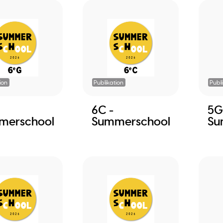
ion
Publikation
Publ
6C -
5G
merschool
Summerschool
Su