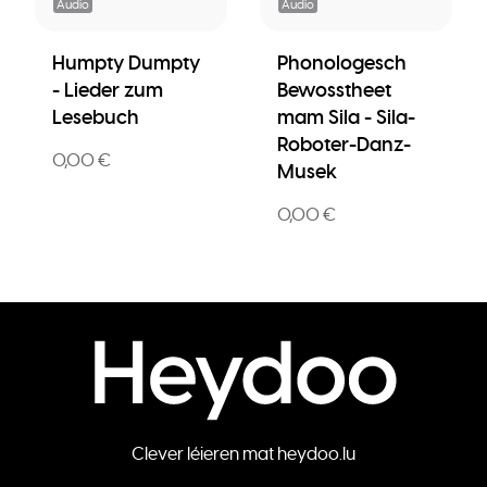
Audio
Audio
Humpty Dumpty
Phonologesch
- Lieder zum
Bewosstheet
Lesebuch
mam Sila - Sila-
Roboter-Danz-
0,00 €
Musek
0,00 €
Clever léieren mat heydoo.lu