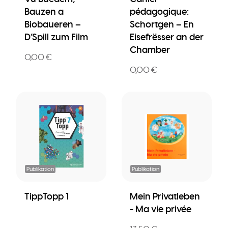
Bauzen a
pédagogique:
Biobaueren –
Schortgen – En
D’Spill zum Film
Eisefrësser an der
Chamber
0,00 €
0,00 €
Publikation
Publikation
TippTopp 1
Mein Privatleben
- Ma vie privée