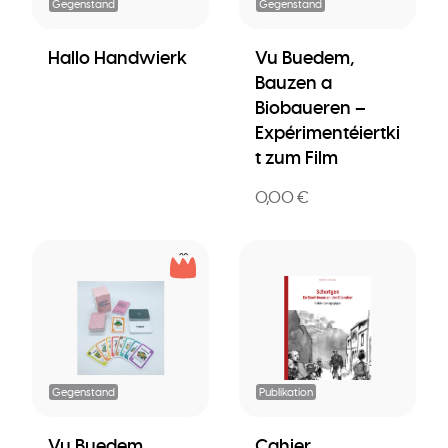
Gegenstand
Gegenstand
Hallo Handwierk
Vu Buedem,
Bauzen a
Biobaueren –
Expérimentéiertki
t zum Film
0,00 €
Gegenstand
Publikation
Vu Buedem,
Cahier