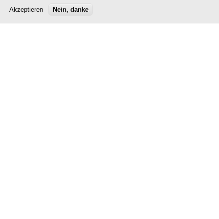
Akzeptieren
Nein, danke
Publikation
Publikation
Chmenki - A
Einfach
wien ass dann
Kodéieren
hei de Chef?
à partir de 0,00 €
à partir de 0,00 €