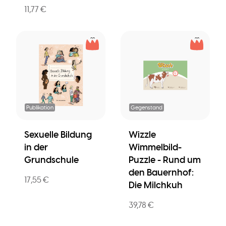
11,77 €
Publikation
Gegenstand
Sexuelle Bildung
Wizzle
in der
Wimmelbild-
Grundschule
Puzzle - Rund um
den Bauernhof:
17,55 €
Die Milchkuh
39,78 €