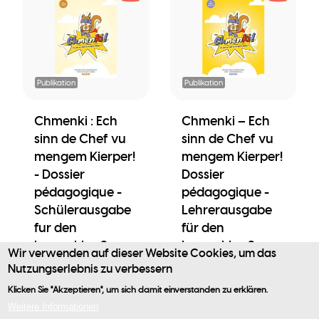
Publikation
Publikation
Chmenki : Ech
Chmenki – Ech
sinn de Chef vu
sinn de Chef vu
mengem Kierper!
mengem Kierper!
- Dossier
Dossier
pédagogique -
pédagogique -
Schülerausgabe
Lehrerausgabe
fur den
für den
Lernzyklus 2
Lernzyklus 2
Wir verwenden auf dieser Website Cookies, um das
Nutzungserlebnis zu verbessern
à partir de 0,00 €
à partir de 0,00 €
Klicken Sie "Akzeptieren", um sich damit einverstanden zu erklären.
Benutzermenü
Weitere Informationen