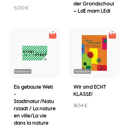
der Grondschoul
5,00 €
– LdE mam LEdi
Publikation
Publikation
Eis gebaute Welt
Wir sind ECHT
-
KLASSE!
Stadtnatur/Natu
18,54 €
rstadt / La nature
en ville/La vie
dans la nature