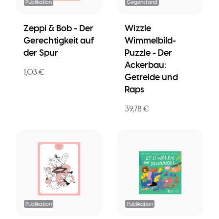
Publikation
Gegenstand
Zeppi & Bob - Der
Wizzle
Gerechtigkeit auf
Wimmelbild-
der Spur
Puzzle - Der
Ackerbau:
1,03 €
Getreide und
Raps
39,78 €
Publikation
Publikation