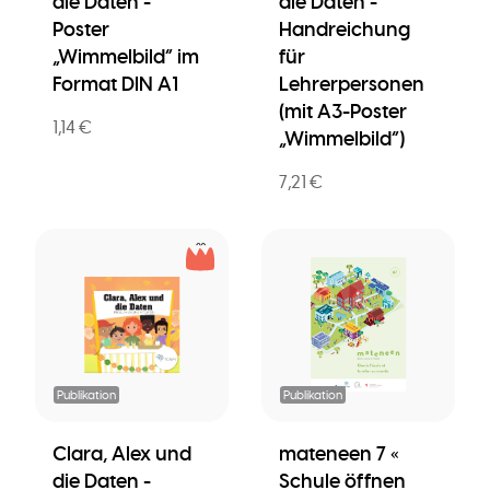
die Daten -
die Daten -
Poster
Handreichung
„Wimmelbild” im
für
Format DIN A1
Lehrerpersonen
(mit A3-Poster
1,14 €
„Wimmelbild”)
7,21 €
Publikation
Publikation
Clara, Alex und
mateneen 7 «
die Daten -
Schule öffnen