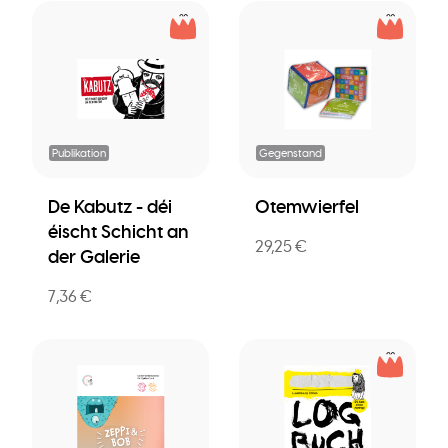
Publikation
Gegenstand
De Kabutz - déi
Otemwierfel
éischt Schicht an
29,25 €
der Galerie
7,36 €