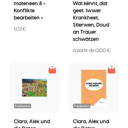
mateneen 8 «
Wat kënnt, dat
Konflikte
geet. Iwwer
bearbeiten »
Krankheet,
Stierwen, Doud
1,03 €
an Trauer
schwätzen
à partir de 0,00 €
Publikation
Publikation
Clara, Alex und
Clara, Alex und