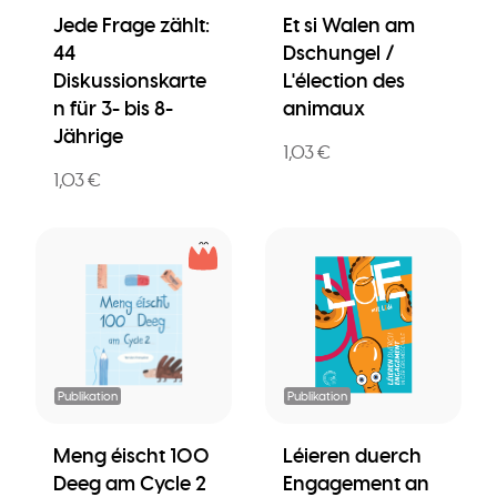
Jede Frage zählt:
Et si Walen am
44
Dschungel /
Diskussionskarte
L'élection des
n für 3- bis 8-
animaux
Jährige
1,03 €
1,03 €
Publikation
Publikation
Meng éischt 100
Léieren duerch
Deeg am Cycle 2
Engagement an