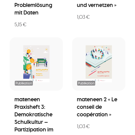
Problemlösung
und vernetzen »
mit Daten
1,03 €
5,15 €
Publikation
Publikation
mateneen
mateneen 2 « Le
Praxisheft 3:
conseil de
Demokratische
coopération »
Schulkultur —
1,03 €
Partizipation im