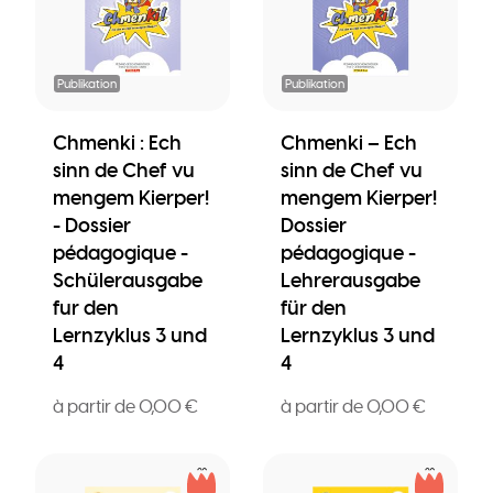
Publikation
Publikation
Chmenki : Ech
Chmenki – Ech
sinn de Chef vu
sinn de Chef vu
mengem Kierper!
mengem Kierper!
- Dossier
Dossier
pédagogique -
pédagogique -
Schülerausgabe
Lehrerausgabe
fur den
für den
Lernzyklus 3 und
Lernzyklus 3 und
4
4
à partir de 0,00 €
à partir de 0,00 €