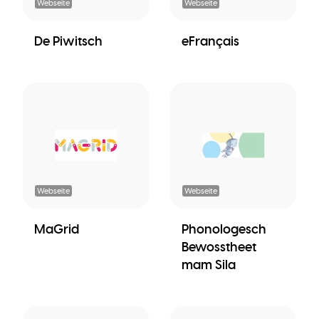
Webseite
Webseite
De Piwitsch
eFrançais
Webseite
Webseite
MaGrid
Phonologesch
Bewosstheet
mam Sila