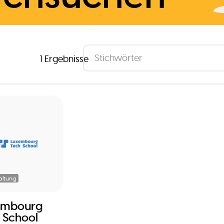
1 Ergebnisse
altung
embourg
 School