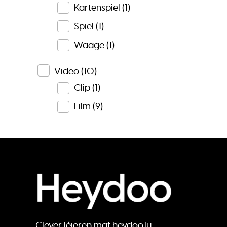
Kartenspiel
(1)
Spiel
(1)
Waage
(1)
Video
(10)
Clip
(1)
Film
(9)
Clever léieren mat heydoo.lu