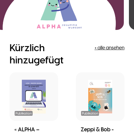
Kürzlich
+ alle ansehen
hinzugefügt
Publikation
Publikation
« ALPHA –
Zeppi & Bob -