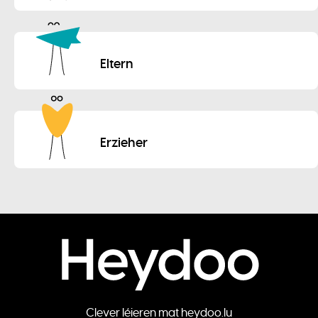
Eltern
Erzieher
Clever léieren mat heydoo.lu