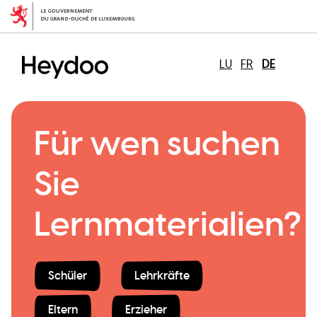
Direkt
zum
Inhalt
LU
FR
DE
Für wen suchen
Sie
Lernmaterialien?
Schüler
Lehrkräfte
Eltern
Erzieher