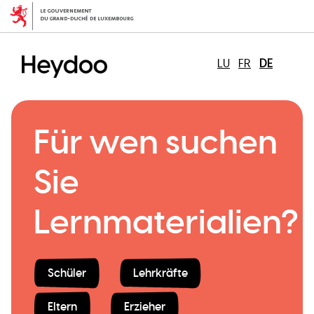
Direkt
zum
Inhalt
LU
FR
DE
Für wen suchen
Sie
Lernmaterialien?
Schüler
Lehrkräfte
Eltern
Erzieher