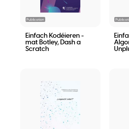
Publication
Publicat
Einfach Kodéieren -
Einf
mat Botley, Dash a
Algo
Scratch
Unpl