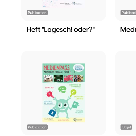
Publication
Publicat
Heft "Logesch! oder?"
Medi
Publication
Objet