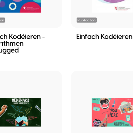
ion
Publication
ach Kodéieren -
Einfach Kodéieren
rithmen
ugged