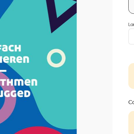
La
Co