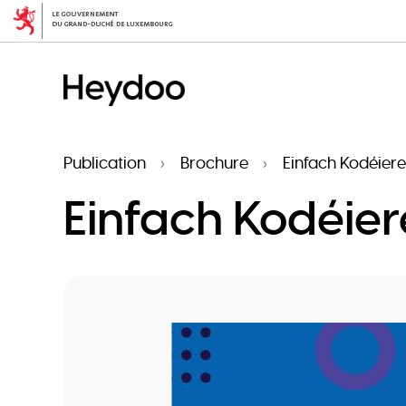
Aller
au
contenu
principal
Publication
Brochure
Einfach Kodéier
Einfach Kodéie