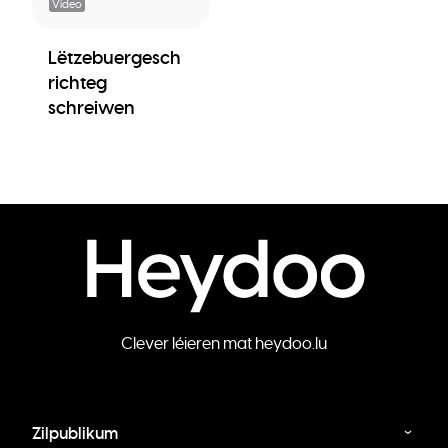
Video
Lëtzebuergesch
richteg
schreiwen
Clever léieren mat heydoo.lu
Zilpublikum