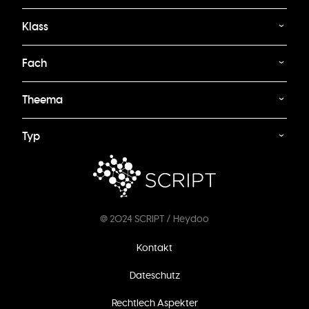
Klass
Fach
Theema
Typ
@ 2024 SCRIPT / Heydoo
Footer
Kontakt
menu
Dateschutz
Rechtlech Aspekter