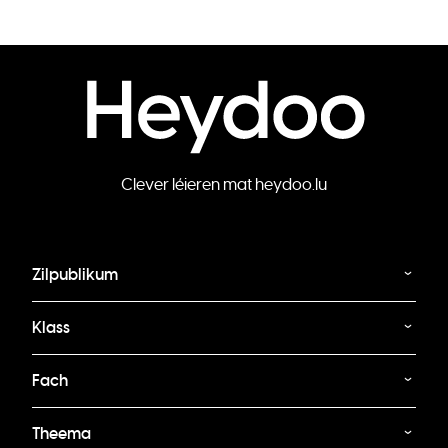
Clever léieren mat heydoo.lu
Zilpublikum
Klass
Fach
Theema