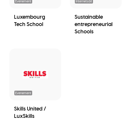
Evenement
Internetsäit
Luxembourg
Sustainable
Tech School
entrepreneurial
Schools
Evenement
Skills United /
LuxSkills