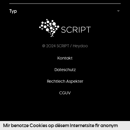
Typ
@ 2024 SCRIPT / Heydoo
Footer
Kontakt
menu
Dateschutz
Rechtlech Aspekter
CGUV
Mir benotze Cookies op dësem Internetsite fir anonym