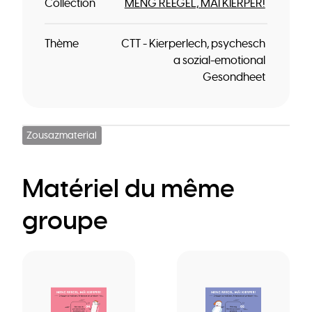
Collection
MENG REEGEL, MÄI KIERPER!
Thème
CTT - Kierperlech, psychesch
a sozial-emotional
Gesondheet
Zousazmaterial
Matériel du même
groupe