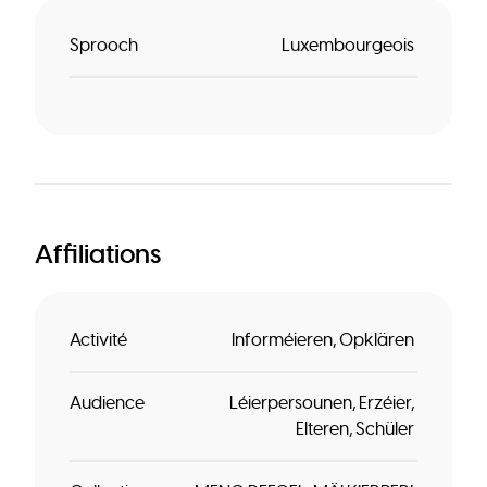
Sprooch
Luxembourgeois
Affiliations
Activité
Informéieren
Opklären
Audience
Léierpersounen
Erzéier
Elteren
Schüler