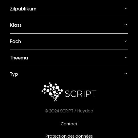
Zilpublikum
Klass
Fach
Theema
Typ
@ 2024 SCRIPT / Heydoo
Footer
Contact
menu
Protection des données