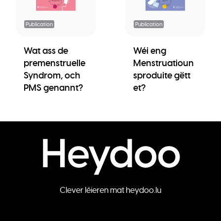
Publication
Publication
Wat ass de
Wéi eng
premenstruelle
Menstruatioun
Syndrom, och
sproduite gëtt
PMS genannt?
et?
Clever léieren mat heydoo.lu