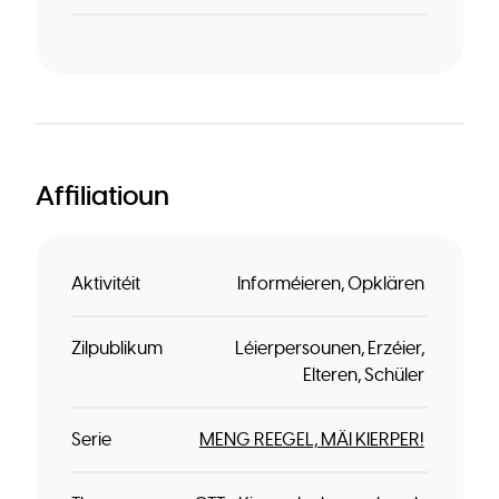
Affiliatioun
Aktivitéit
Informéieren
Opklären
Zilpublikum
Léierpersounen
Erzéier
Elteren
Schüler
Serie
MENG REEGEL, MÄI KIERPER!