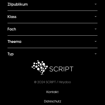
Zilpublikum
Klass
Fach
Theema
Typ
@ 2024 SCRIPT / Heydoo
Footer
Kontakt
menu
Dateschutz