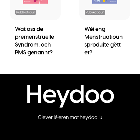
Publikatioun
Publikatioun
Wat ass de
Wéi eng
premenstruelle
Menstruatioun
Syndrom, och
sproduite gëtt
PMS genannt?
et?
Clever léieren mat heydoo.lu