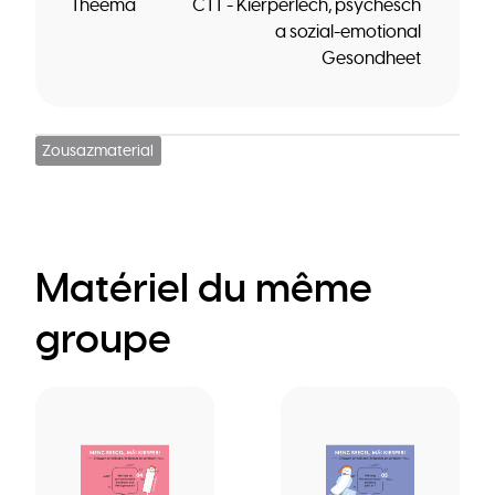
Theema
CTT - Kierperlech, psychesch
a sozial-emotional
Gesondheet
Zousazmaterial
Matériel du même
groupe