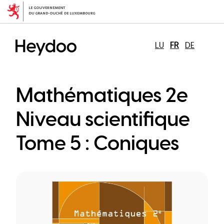
Aller
au
contenu
principal
LU
FR
DE
Mathématiques 2e
Niveau scientifique
Tome 5 : Coniques