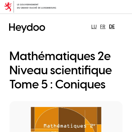
Direkt
zum
Inhalt
LU
FR
DE
Mathématiques 2e
Niveau scientifique
Tome 5 : Coniques