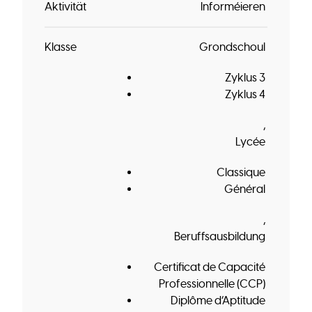
Aktivität
Informéieren
Klasse
Grondschoul
Zyklus 3
Zyklus 4
Lycée
Classique
Général
Beruffsausbildung
Certificat de Capacité
Professionnelle (CCP)
Diplôme d’Aptitude