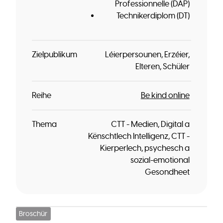
Professionnelle (DAP)
Technikerdiplom (DT)
Zielpublikum
Léierpersounen
Erzéier
Elteren
Schüler
Reihe
Be kind online
Thema
CTT - Medien, Digital a
Kënschtlech Intelligenz
CTT -
Kierperlech, psychesch a
sozial-emotional
Gesondheet
Broschür