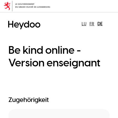
Direkt
zum
Inhalt
LU
FR
DE
Be kind online -
Version enseignant
Zugehörigkeit