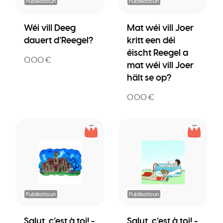
Publikatioun
Publikatioun
Wéi vill Deeg
Mat wéi vill Joer
dauert d’Reegel?
kritt een déi
éischt Reegel a
0.00 €
mat wéi vill Joer
hält se op?
0.00 €
Publikatioun
Publikatioun
Salut, c’est à toi! -
Salut, c’est à toi! -