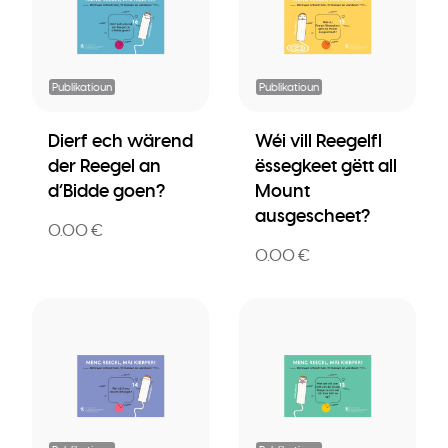
Publikatioun
Publikatioun
Dierf ech wärend
Wéi vill Reegelfl
der Reegel an
ëssegkeet gëtt all
d’Bidde goen?
Mount
ausgescheet?
0.00 €
0.00 €