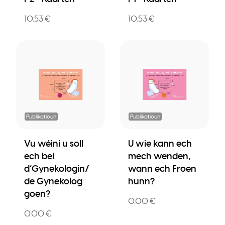
10.53 €
10.53 €
Publikatioun
Publikatioun
Vu wéini u soll
U wie kann ech
ech bei
mech wenden,
d’Gynekologin/
wann ech Froen
de Gynekolog
hunn?
goen?
0.00 €
0.00 €