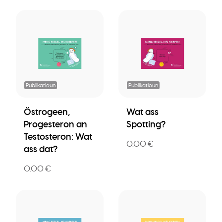
Publikatioun
Publikatioun
Östrogeen,
Wat ass
Progesteron an
Spotting?
Testosteron: Wat
0.00 €
ass dat?
0.00 €