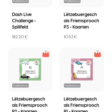
Publikatioun
Publikatioun
Dash Live
Lëtzebuergesch
Challenge -
als Friemsprooch
Spillfeld
P3 - Kaarten
182.20 €
10.53 €
Publikatioun
Publikatioun
Lëtzebuergesch
Lëtzebuergesch
als Friemsprooch
als Friemsprooch
P2 - Kaarten
P1 - Kaarten