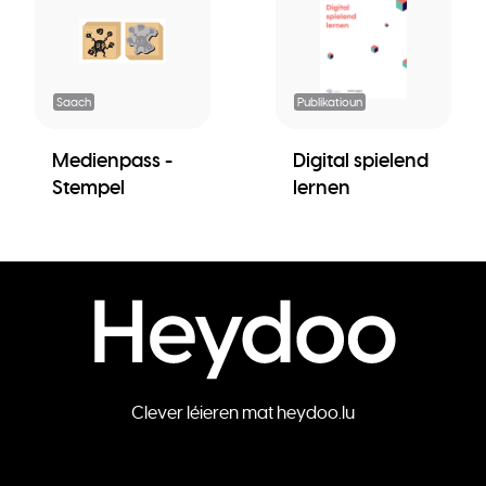
Saach
Publikatioun
Medienpass -
Digital spielend
Stempel
lernen
Clever léieren mat heydoo.lu