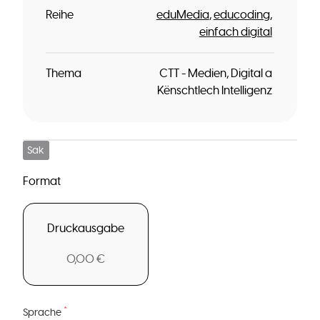
Reihe
eduMedia
educoding
einfach digital
Thema
CTT - Medien, Digital a
Kënschtlech Intelligenz
Sak
Format
Druckausgabe
0,00 €
*
Sprache