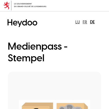
Direkt
zum
Inhalt
LU
FR
DE
Medienpass -
Stempel