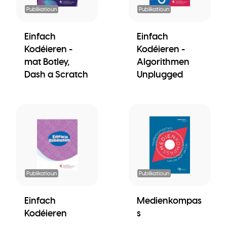
Publikatioun
Publikatioun
Einfach
Einfach
Kodéieren -
Kodéieren -
mat Botley,
Algorithmen
Dash a Scratch
Unplugged
Publikatioun
Publikatioun
Einfach
Medienkompas
Kodéieren
s