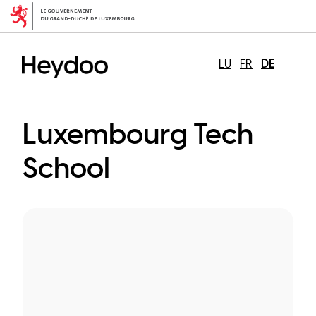
Direkt
zum
Inhalt
LU
FR
DE
Luxembourg Tech
School