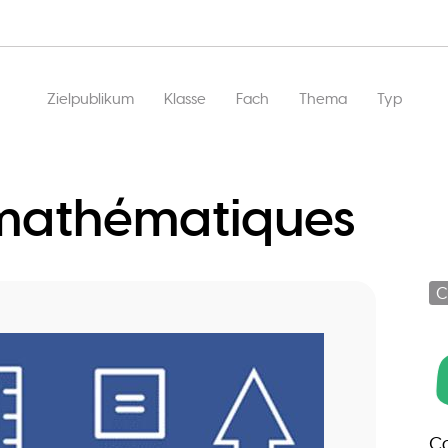
Hauptnavigation
Zielpublikum
Klasse
Fach
Thema
Typ
mathématiques
C
Co