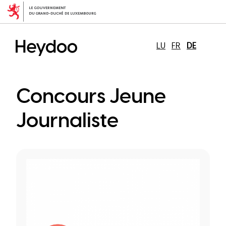
Direkt
zum
Inhalt
LU
FR
DE
Concours Jeune
Journaliste