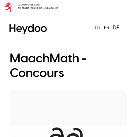
Direkt
zum
Inhalt
LU
FR
DE
MaachMath -
Concours