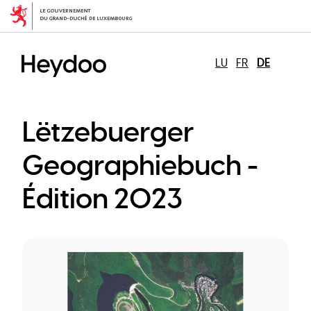
Direkt
zum
Inhalt
LU
FR
DE
Lëtzebuerger
Geographiebuch -
Édition 2023