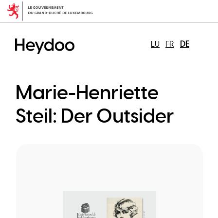
Direkt
zum
Inhalt
LU
FR
DE
Marie-Henriette
Steil: Der Outsider