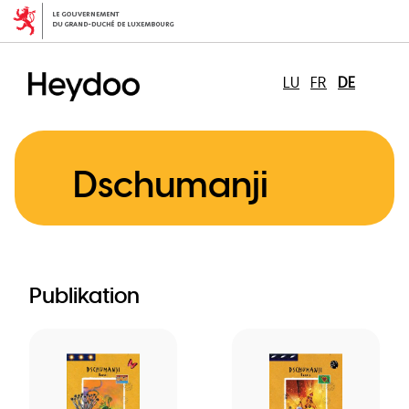
Direkt
zum
Inhalt
LU
FR
DE
Dschumanji
Publikation