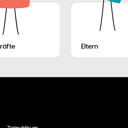
räfte
Eltern
Zielpublikum