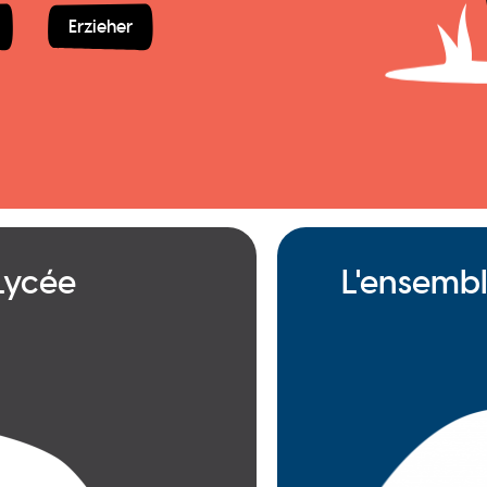
Erzieher
 Lycée
L'ensembl