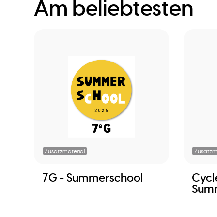
Am beliebtesten
Zusatzmaterial
Zusatzm
7G - Summerschool
Cycle
Sum