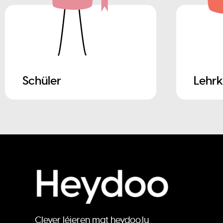
Schüler
Lehrk
Clever léieren mat heydoo.lu