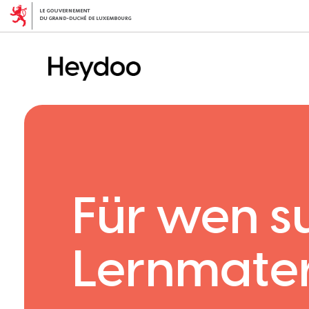
Direkt
zum
Inhalt
Für wen s
Lernmater