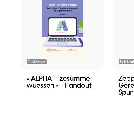
Publikation
Publikat
« ALPHA – zesumme
Zepp
wuessen » - Handout
Gere
Spur