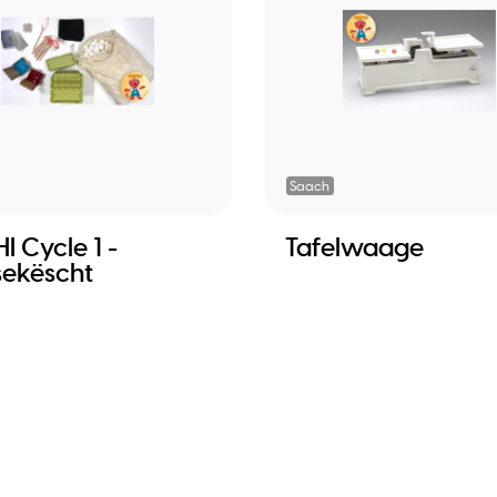
Saach
I Cycle 1 -
Tafelwaage
sekëscht