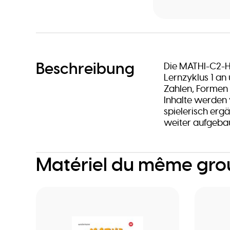
Beschreibung
Die MATHI-C2-H
Lernzyklus 1 an 
Zahlen, Formen 
Inhalte werden 
spielerisch er
weiter aufgebau
Matériel du même gr