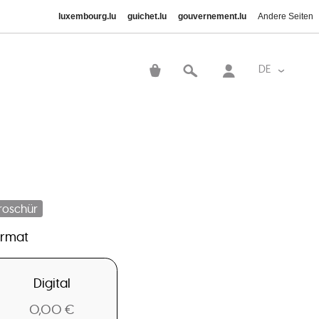
luxembourg.lu
guichet.lu
gouvernement.lu
Andere Seiten
Benutzer
DE
Weitere A
roschür
ormat
Digital
0,00 €