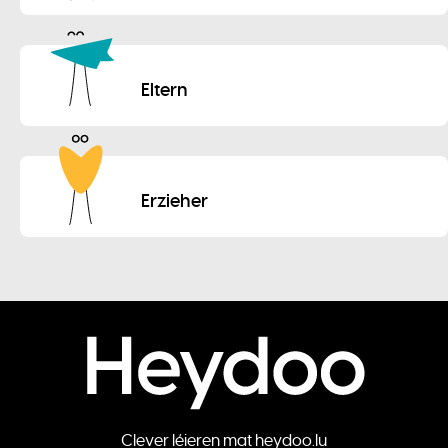
Eltern
Erzieher
Clever léieren mat heydoo.lu