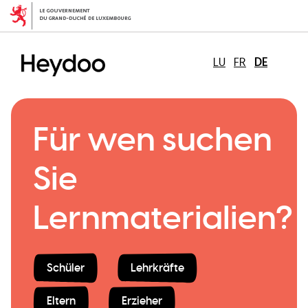
Direkt
zum
Inhalt
LU
FR
DE
Für wen suchen
Sie
Lernmaterialien?
Schüler
Lehrkräfte
Eltern
Erzieher