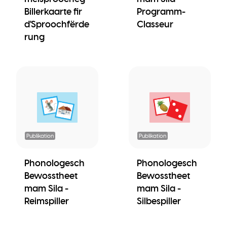
Billerkaarte fir
Programm-
d'Sproochfërde
Classeur
rung
Publikation
Publikation
Phonologesch
Phonologesch
Bewosstheet
Bewosstheet
mam Sila -
mam Sila -
Reimspiller
Silbespiller