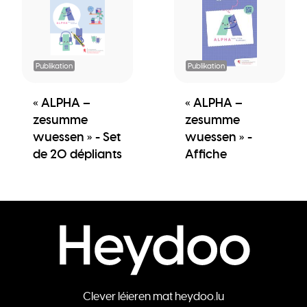
Publikation
Publikation
« ALPHA –
« ALPHA –
zesumme
zesumme
wuessen » - Set
wuessen » -
de 20 dépliants
Affiche
Clever léieren mat heydoo.lu