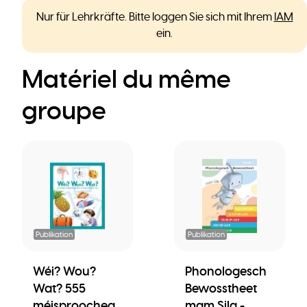
Nur für Lehrkräfte. Bitte loggen Sie sich mit Ihrem
IAM
ein.
Matériel du même
groupe
Publikation
Publikation
Wéi? Wou?
Phonologesch
Wat? 555
Bewosstheet
méisproocheg
mam Sila -