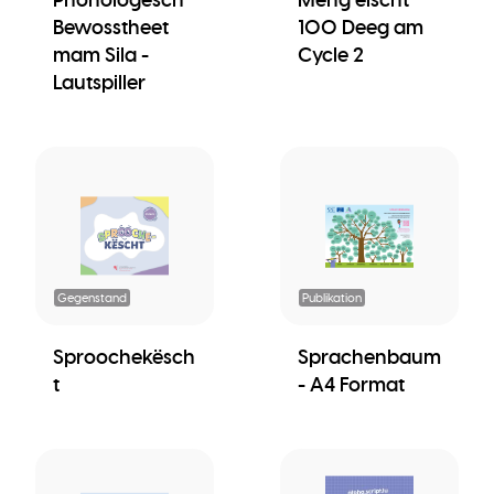
Bewosstheet
100 Deeg am
mam Sila -
Cycle 2
Lautspiller
Gegenstand
Publikation
Sproochekësch
Sprachenbaum
t
- A4 Format