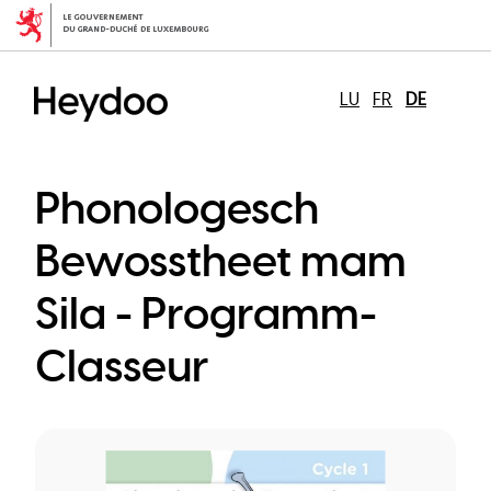
Direkt
zum
Inhalt
LU
FR
DE
Phonologesch
Bewosstheet mam
Sila - Programm-
Classeur