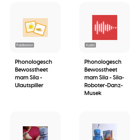
Publikation
Audio
Phonologesch
Phonologesch
Bewosstheet
Bewosstheet
mam Sila -
mam Sila - Sila-
Ulautspiller
Roboter-Danz-
Musek