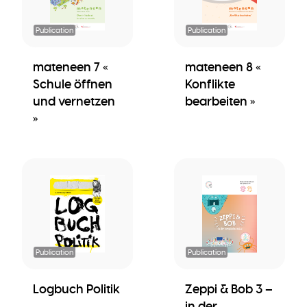
Publication
Publication
mateneen 7 «
mateneen 8 «
Schule öffnen
Konflikte
und vernetzen
bearbeiten »
»
Publication
Publication
Logbuch Politik
Zeppi & Bob 3 –
in der