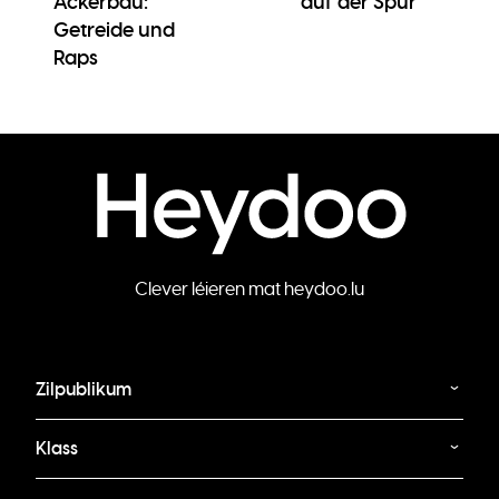
Ackerbau:
auf der Spur
Getreide und
Raps
Clever léieren mat heydoo.lu
Zilpublikum
Klass