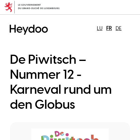
Aller
au
contenu
principal
LU
FR
DE
De Piwitsch –
Nummer 12 -
Karneval rund um
den Globus