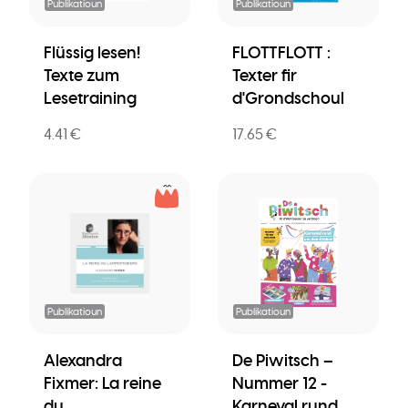
Publikatioun
Publikatioun
Flüssig lesen!
FLOTTFLOTT :
Texte zum
Texter fir
Lesetraining
d'Grondschoul
4.41 €
17.65 €
Publikatioun
Publikatioun
Alexandra
De Piwitsch –
Fixmer: La reine
Nummer 12 -
du
Karneval rund