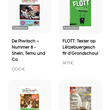
Publikatioun
Publikatioun
De Piwitsch –
FLOTT: Texter op
Nummer 8 -
Lëtzebuergesch
Shein, Temu und
fir d’Grondschoul
Co.
14.71 €
0.00 €