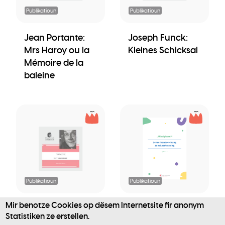
Publikatioun
Publikatioun
Jean Portante:
Joseph Funck:
Mrs Haroy ou la
Kleines Schicksal
Mémoire de la
baleine
Publikatioun
Publikatioun
Mir benotze Cookies op dësem Internetsite fir anonym
Guy Helminger:
„Flüssig lesen!“
Statistiken ze erstellen.
Theater
Lehrerhandreich