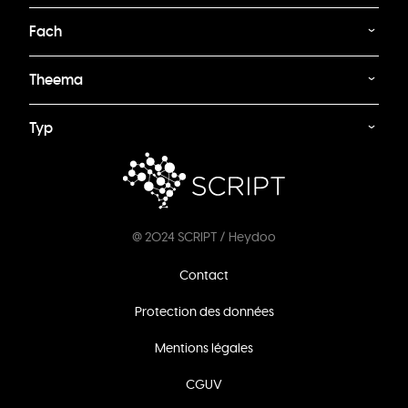
Fach
Theema
Typ
@ 2024 SCRIPT / Heydoo
Footer
Contact
menu
Protection des données
Mentions légales
CGUV