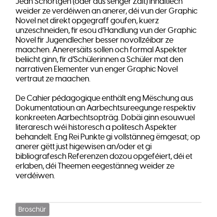
Jean Schortgen (oder aus senger Zäit) inhaltlech
weider ze verdéiwen an anerer, déi vun der Graphic
Novel net direkt opgegraff goufen, kuerz
unzeschneiden, fir esou d’Handlung vun der Graphic
Novel fir Jugendlecher besser novollzéibar ze
maachen. Anerersäits sollen och formal Aspekter
beliicht ginn, fir d’Schülerinnen a Schüler mat den
narrativen Elementer vun enger Graphic Novel
vertraut ze maachen.
De Cahier pédagogique enthält eng Mëschung aus
Dokumentatioun an Aarbechtsureegunge respektiv
konkreeten Aarbechtsopträg. Dobäi ginn esouwuel
literaresch wéi historesch a politesch Aspekter
behandelt. Eng Rei Punkte gi vollstänneg ëmgesat; op
anerer gëtt just higewisen an/oder et gi
bibliografesch Referenzen dozou opgeféiert, déi et
erlaben, déi Theemen eegestänneg weider ze
verdéiwen.
Broschür