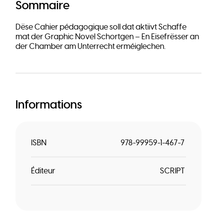
Sommaire
Dëse Cahier pédagogique soll dat aktiivt Schaffe
mat der Graphic Novel Schortgen – En Eisefrësser an
der Chamber am Unterrecht erméiglechen.
Informations
ISBN
978-99959-1-467-7
Éditeur
SCRIPT