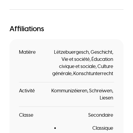
Affiliations
Matière
Lëtzebuergesch
Geschicht
Vie et société
Éducation
civique et sociale
Culture
générale
Konschtunterrecht
Activité
Kommunizéieren
Schreiwen
Liesen
Classe
Secondaire
Classique