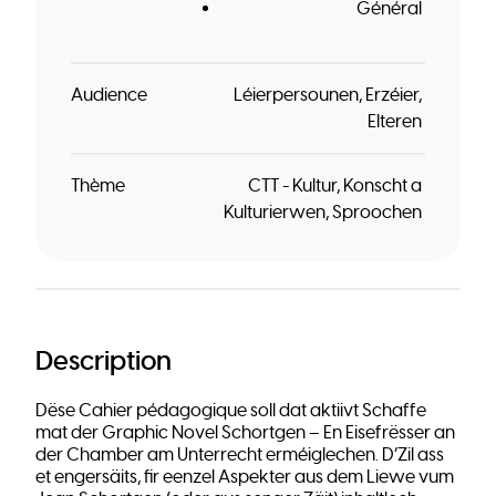
Général
Audience
Léierpersounen
Erzéier
Elteren
Thème
CTT - Kultur, Konscht a
Kulturierwen
Sproochen
Description
Dëse Cahier pédagogique soll dat aktiivt Schaffe
mat der Graphic Novel Schortgen – En Eisefrësser an
der Chamber am Unterrecht erméiglechen. D‘Zil ass
et engersäits, fir eenzel Aspekter aus dem Liewe vum