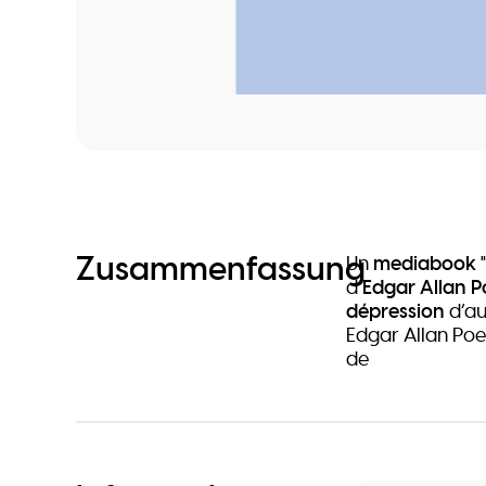
Zusammenfassung
Un
mediabook
d’
Edgar Allan P
dépression
d’au
Edgar Allan Poe
de