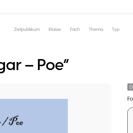
Hauptnavigation
Zielpublikum
Klasse
Fach
Thema
Typ
ar – Poe”
D
F