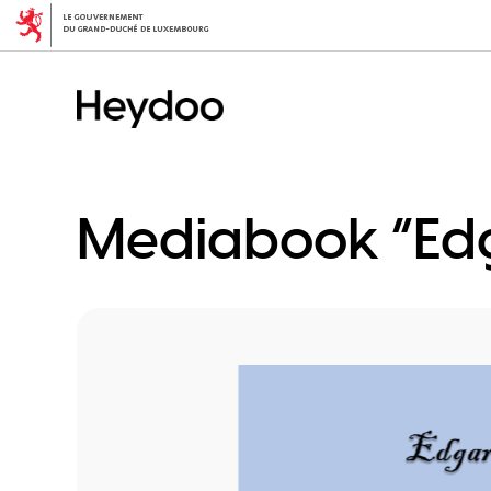
Direkt
zum
Inhalt
Mediabook “Edg