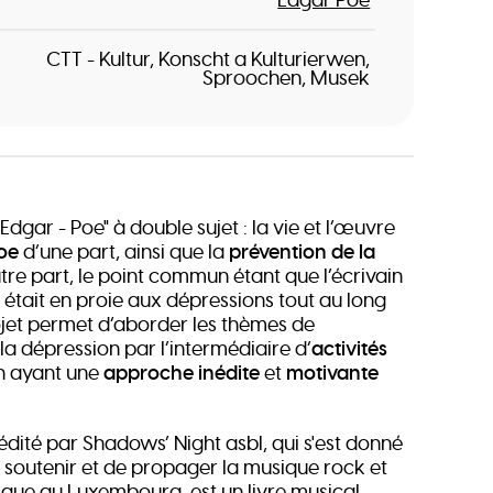
CTT - Kultur, Konscht a Kulturierwen
Sproochen
Musek
"Edgar - Poe" à double sujet : la vie et l’œuvre
oe
d’une part, ainsi que la
prévention de la
tre part, le point commun étant que l’écrivain
 était en proie aux dépressions tout au long
rojet permet d’aborder les thèmes de
 la dépression par l’intermédiaire d’
activités
n ayant une
approche inédite
et
motivante
dité par Shadows’ Night asbl, qui s'est donné
 soutenir et de propager la musique rock et
ue au Luxembourg, est un livre musical