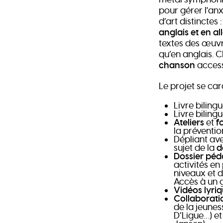
pour gérer l'anx
d’art distinctes :
anglais et en a
textes des œuvr
qu’en anglais.
chanson
access
Le projet se car
Livre biling
Livre biling
Ateliers
et
f
la préventio
Dépliant av
sujet de la
d
Dossier pé
activités en
niveaux et di
Accès à un 
Vidéos lyri
Collaborat
de la jeunes
D’Ligue…) et