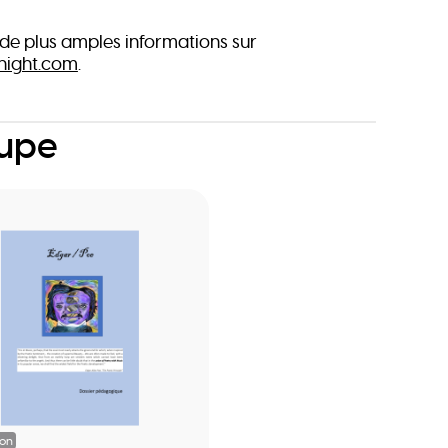
de plus amples informations sur
ight.com
.
oupe
ion