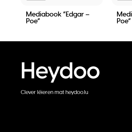
Mediabook “Edgar –
Medi
Poe”
Poe”
Clever léieren mat heydoo.lu