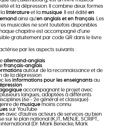
iété et la dépression. Il combine deux formes
 la
littérature
et la
musique
. Il est édité
en
llemand
ainsi qu’
en anglais et en français
. Les
es musicales ne sont toutefois disponibles
 Chaque chapitre est accompagné d’une
ible gratuitement par code QR dans le livre.
actérise par les aspects suivants :
ue
allemand-anglais
ue
français-anglais
ormations
autour de la reconnaissance et de
n de la dépression
ec les
informations pour les enseignants
au
épression
dagogique
accompagnant le projet avec
 plusieurs langues, adaptées à différents
sciplines (6e - 2e général et classique) •
genre de
musique
moins connu
ques
sur YouTube
ion
avec d’autres acteurs de services au bien
se sur le plan national (KJT, MENJE, SCRIPT,
 international (Dr. Mark Benecke, Mark