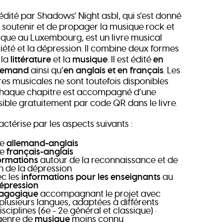
dité par Shadows’ Night asbl, qui s'est donné
 soutenir et de propager la musique rock et
ue au Luxembourg, est un livre musical
iété et la dépression. Il combine deux formes
 la
littérature
et la
musique
. Il est édité
en
llemand
ainsi qu’
en anglais et en français
. Les
es musicales ne sont toutefois disponibles
 Chaque chapitre est accompagné d’une
ible gratuitement par code QR dans le livre.
actérise par les aspects suivants :
ue
allemand-anglais
ue
français-anglais
ormations
autour de la reconnaissance et de
n de la dépression
ec les
informations pour les enseignants
au
épression
dagogique
accompagnant le projet avec
 plusieurs langues, adaptées à différents
sciplines (6e - 2e général et classique) •
genre de
musique
moins connu