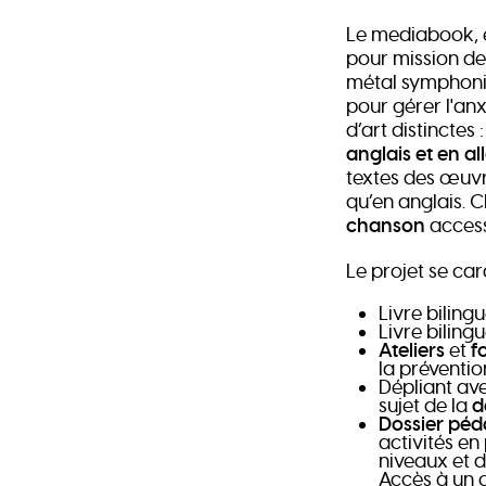
Le mediabook, é
pour mission de
métal symphoniq
pour gérer l'anx
d’art distinctes :
anglais et en a
textes des œuvr
qu’en anglais.
chanson
access
Le projet se car
Livre biling
Livre biling
Ateliers
et
f
la préventio
Dépliant av
sujet de la
d
Dossier pé
activités en
niveaux et di
Accès à un 