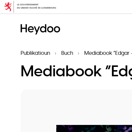
Skip
to
main
content
Publikatioun
Buch
Mediabook “Edgar 
Mediabook “Edg