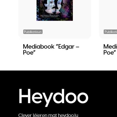
Publikatioun
Publikat
Mediabook “Edgar –
Medi
Poe”
Poe”
Clever léieren mat heydoo.lu