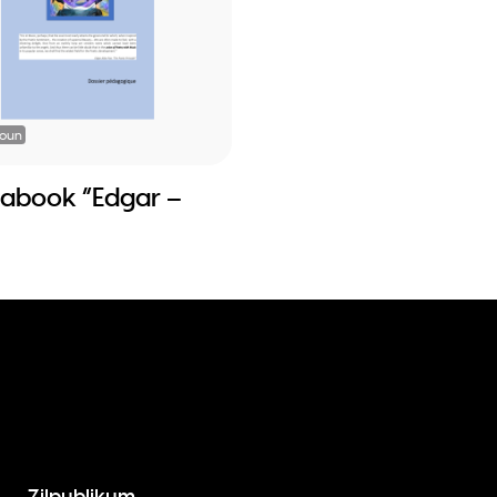
ioun
abook “Edgar –
Zilpublikum