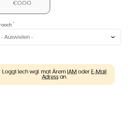
€0.00
*
rooch
Loggt Iech wgl. mat Ärem
IAM
oder
E-Mail
Adress
an.