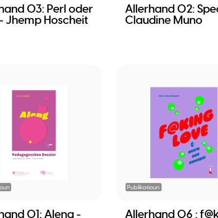
rhand 03: Perl oder
Allerhand 02: Spe
 - Jhemp Hoscheit
Claudine Muno
ioun
Publikatioun
rhand 01: Aleng -
Allerhand 06 : f@