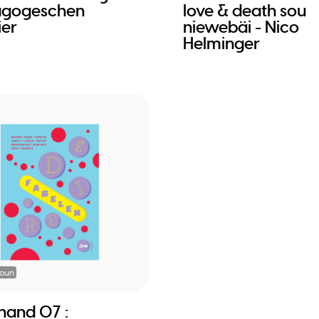
agogeschen
love & death sou
ier
niewebäi - Nico
Helminger
ioun
rhand 07 :