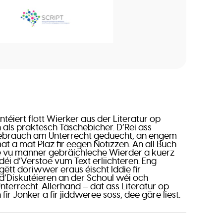
téiert flott Wierker aus der Literatur op
als praktesch Täschebicher. D’Rei ass
 Gebrauch am Unterrecht geduecht, an engem
t a mat Plaz fir eegen Notizzen. An all Buch
e vu manner gebräichleche Wierder a kuerz
déi d’Verstoe vum Text erliichteren. Eng
gëtt doriwwer eraus éischt Iddie fir
’Diskutéieren an der Schoul wéi och
terrecht. Allerhand – dat ass Literatur op
ir Jonker a fir jiddweree soss, dee gäre liest.