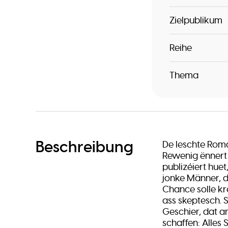
Zielpublikum
Reihe
Thema
Beschreibung
De leschte Roma
Rewenig ënnert
publizéiert hu
jonke Männer, 
Chance solle kr
ass skeptesch. 
Geschier, dat a
schaffen: Alles