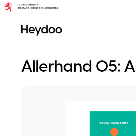
Direkt
zum
Inhalt
Allerhand 05: 