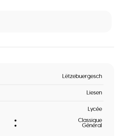
Lëtzebuergesch
Liesen
Lycée
Classique
Général