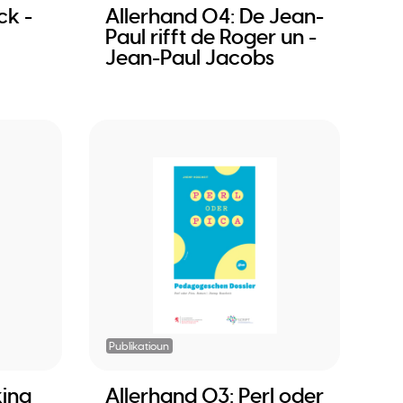
ck -
Allerhand 04: De Jean-
Paul rifft de Roger un -
Jean-Paul Jacobs
Publikatioun
king
Allerhand 03: Perl oder