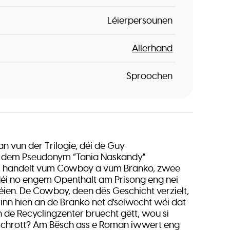
Léierpersounen
Allerhand
Sproochen
n vun der Trilogie, déi de Guy
 dem Pseudonym “Tania Naskandy"
et, handelt vum Cowboy a vum Branko, zwee
déi no engem Openthalt am Prisong eng nei
éien. De Cowboy, deen dës Geschicht verzielt,
Sinn hien an de Branko net d'selwecht wéi dat
n de Recyclingzenter bruecht gëtt, wou si
 Schrott? Am Bësch ass e Roman iwwert eng