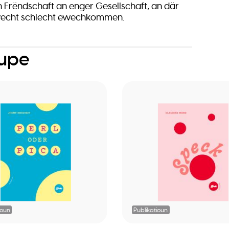
 Frëndschaft an enger Gesellschaft, an där
wecht schlecht ewechkommen.
oupe
ioun
Publikatioun