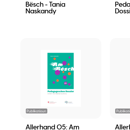
Bësch - Tania
Ped
Naskandy
Doss
Publikatioun
Publikat
Allerhand 05: Am
Alle