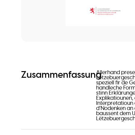
Zusammenfassung
Allerhand presen
Lëtzebuergesch 
speziell fir de
handleche Forma
stinn Erklärung
Explikatiounen, 
Interpretatioun 
d’Nodenken an d
baussent dem Un
Lëtzebuergesch f