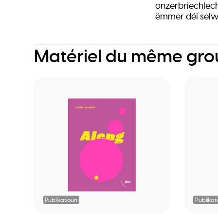
onzerbriechlech
ëmmer déi sel
Matériel du même gr
Publikatioun
Publikat