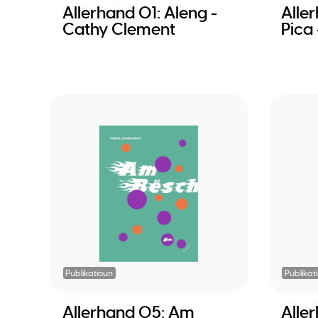
Allerhand 01: Aleng -
Alle
Cathy Clement
Pica
Publikatioun
Publikat
Allerhand 05: Am
Alle