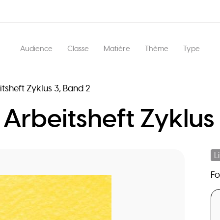
Main
Audience
Classe
Matière
Thème
Type
navigation
tsheft Zyklus 3, Band 2
 Arbeitsheft Zyklus
L
F