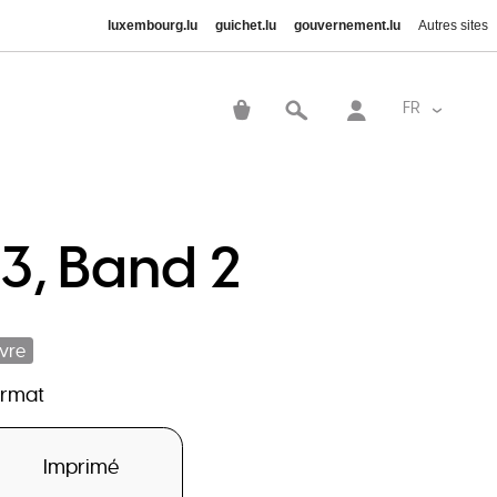
luxembourg.lu
guichet.lu
gouvernement.lu
Autres sites
User
account
FR
Lister le
menu
 3, Band 2
ivre
ormat
Imprimé