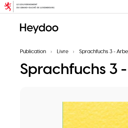
Aller
au
contenu
principal
Publication
Livre
Sprachfuchs 3 - Arbei
Sprachfuchs 3 -