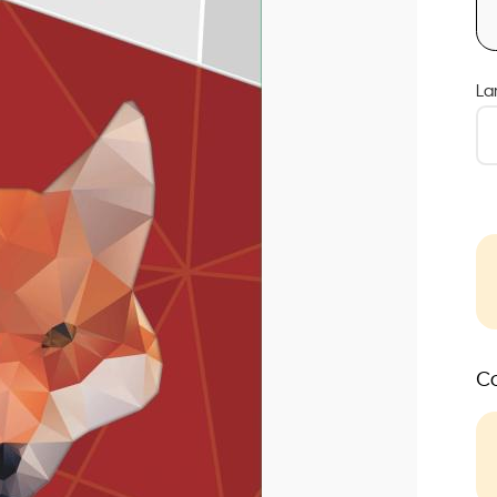
La
Co