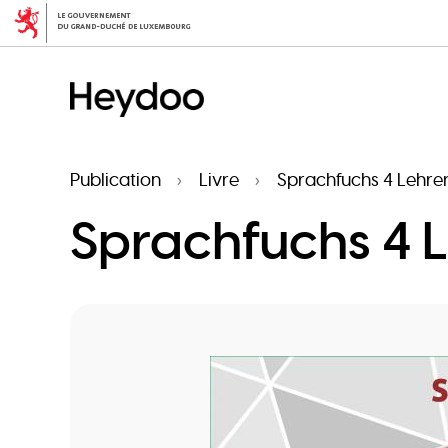
Aller
au
contenu
principal
Publication
Livre
Sprachfuchs 4 Lehre
Sprachfuchs 4 