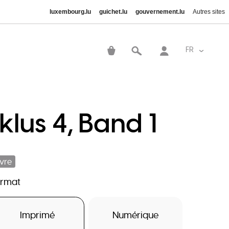
luxembourg.lu
guichet.lu
gouvernement.lu
Autres sites
User
account
FR
Lister le
menu
lus 4, Band 1
ivre
ormat
Imprimé
Numérique