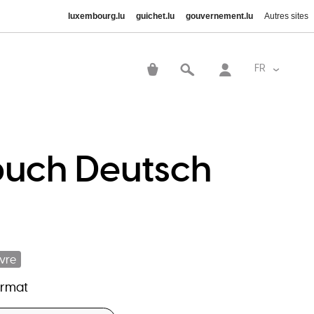
luxembourg.lu
guichet.lu
gouvernement.lu
Autres sites
User
account
FR
Lister le
menu
buch Deutsch
ivre
ormat