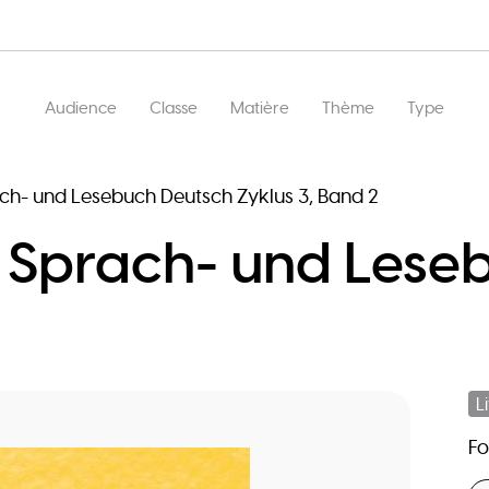
Main
Audience
Classe
Matière
Thème
Type
navigation
ch- und Lesebuch Deutsch Zyklus 3, Band 2
- Sprach- und Lese
2
L
F