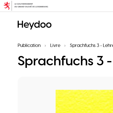
Aller
au
contenu
principal
Publication
Livre
Sprachfuchs 3 - Lehr
Sprachfuchs 3 -