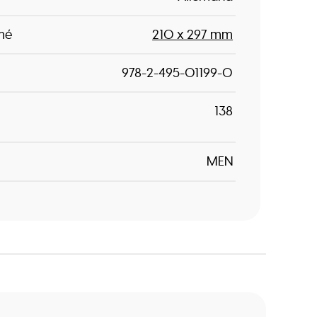
mé
210 x 297 mm
978-2-495-01199-0
138
MEN