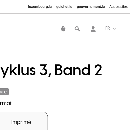
luxembourg.lu
guichet.lu
gouvernement.lu
Autres sites
User
account
FR
Lister le
menu
yklus 3, Band 2
ivre
ormat
Imprimé