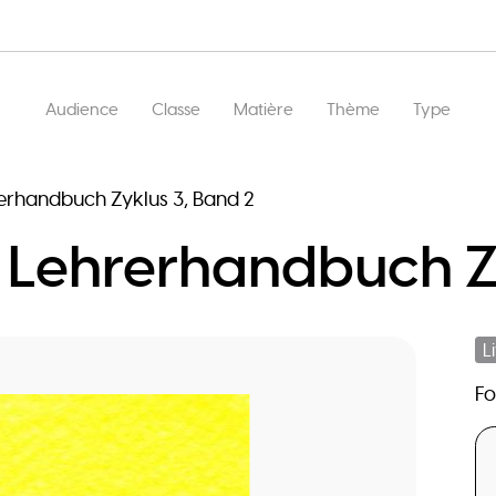
Main
Audience
Classe
Matière
Thème
Type
navigation
erhandbuch Zyklus 3, Band 2
 Lehrerhandbuch Z
L
F