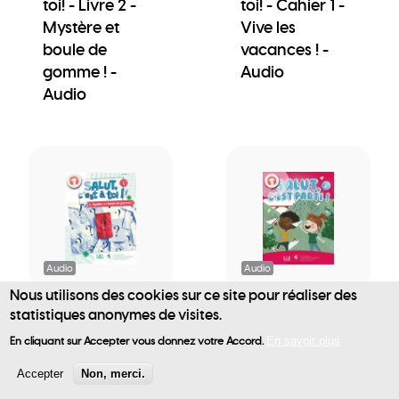
toi! - Livre 2 -
toi! - Cahier 1 -
Mystère et
Vive les
boule de
vacances ! -
gomme ! -
Audio
Audio
Audio
Audio
Nous utilisons des cookies sur ce site pour réaliser des
statistiques anonymes de visites.
Salut, c'est à
Salut, c'est parti
User
toi! - Cahier 2 -
! - Livre de
En cliquant sur Accepter vous donnez votre Accord.
En savoir plus
Mystère et
l'élève - Audio
account
Accepter
Non, merci.
boule de