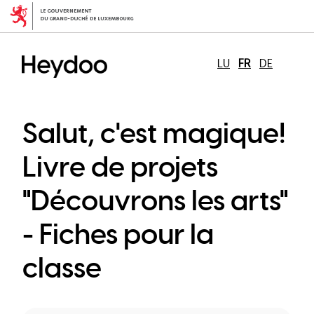
Aller
au
contenu
principal
LU
FR
DE
Salut, c'est magique!
Livre de projets
"Découvrons les arts"
- Fiches pour la
classe