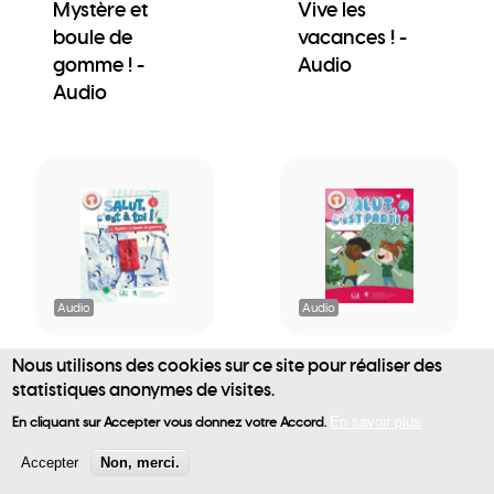
Mystère et
Vive les
boule de
vacances ! -
gomme ! -
Audio
Audio
Audio
Audio
Nous utilisons des cookies sur ce site pour réaliser des
Salut, c'est à
Salut, c'est parti
statistiques anonymes de visites.
toi! - Cahier 2 -
! - Livre de
User
Mystère et
l'élève - Audio
En cliquant sur Accepter vous donnez votre Accord.
En savoir plus
account
boule de
Accepter
Non, merci.
gomme ! -