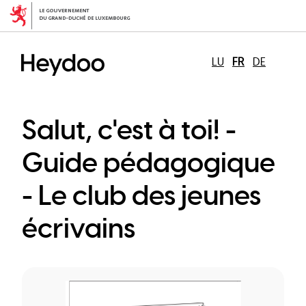
Aller
au
contenu
principal
LU
FR
DE
Salut, c'est à toi! -
Guide pédagogique
- Le club des jeunes
écrivains