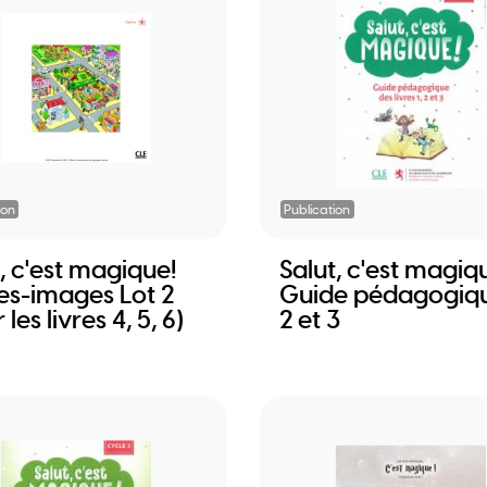
ion
Publication
, c'est magique!
Salut, c'est magiq
es-images Lot 2
Guide pédagogiqu
 les livres 4, 5, 6)
2 et 3