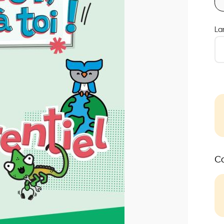
La
Co