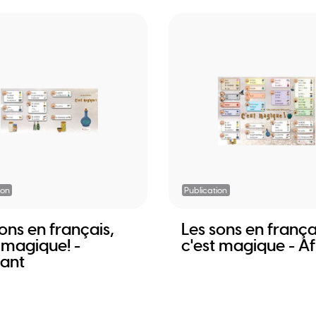
ion
Publication
ons en français,
Les sons en frança
 magique! -
c'est magique - Af
iant