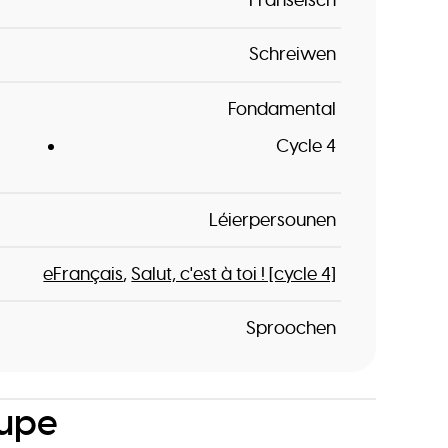
Franséisch
Schreiwen
Fondamental
Cycle 4
Léierpersounen
eFrançais
Salut, c'est à toi ! [cycle 4]
Sproochen
oupe