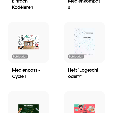
Einfach
Medienkompas
Kodéieren
s
Publication
Publication
Medienpass -
Heft "Logesch!
Cycle 1
oder?"