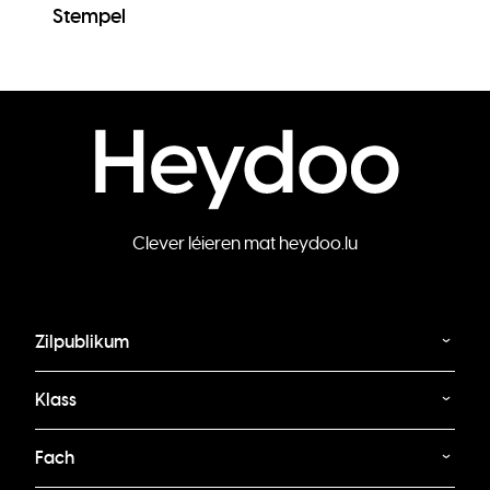
Stempel
Clever léieren mat heydoo.lu
Zilpublikum
Klass
Fach