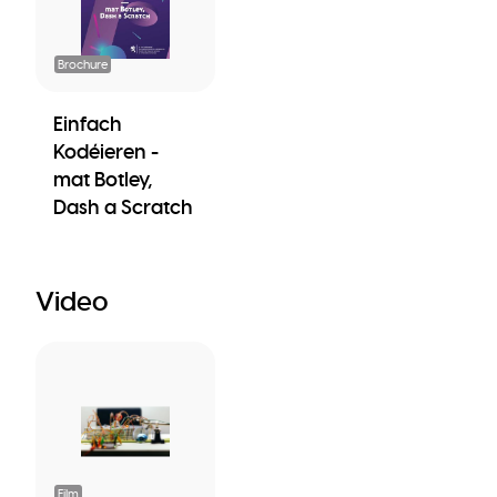
Brochure
Einfach
Kodéieren -
mat Botley,
Dash a Scratch
Video
Film