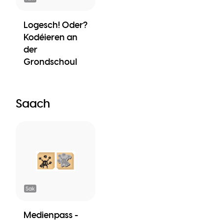
Logesch! Oder?
Kodéieren an
der
Grondschoul
Saach
Sak
Medienpass -