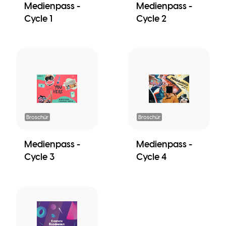
Medienpass -
Medienpass -
Cycle 1
Cycle 2
Broschür
Broschür
Medienpass -
Medienpass -
Cycle 3
Cycle 4