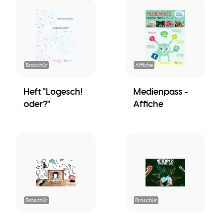
Broschür
Affiche
Heft "Logesch!
Medienpass -
oder?"
Affiche
Broschür
Broschür