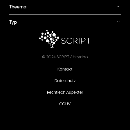
Theema
Typ
@ 2024 SCRIPT / Heydoo
Footer
Kontakt
menu
Dateschutz
Rechtlech Aspekter
CGUV