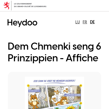
Direkt
zum
Inhalt
LU
FR
DE
Dem Chmenki seng 6
Prinzippien - Affiche