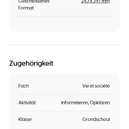
Geschlossenes
210 x 297 mm
Format
Zugehörigkeit
Fach
Vie et société
Aktivität
Informéieren
Opklären
Klasse
Grondschoul