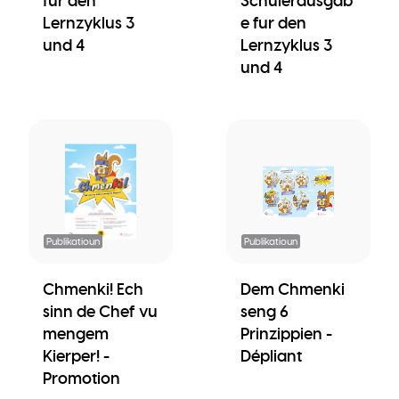
für den
Schülerausgab
Lernzyklus 3
e fur den
und 4
Lernzyklus 3
und 4
Publikatioun
Publikatioun
Chmenki! Ech
Dem Chmenki
sinn de Chef vu
seng 6
mengem
Prinzippien -
Kierper! -
Dépliant
Promotion