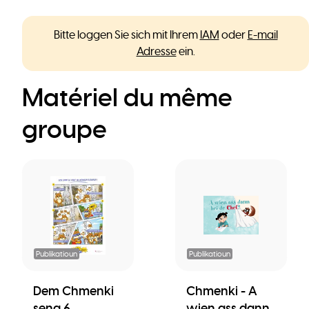
Bitte loggen Sie sich mit Ihrem
IAM
oder
E-mail
Adresse
ein.
Matériel du même
groupe
Publikatioun
Publikatioun
Dem Chmenki
Chmenki - A
seng 6
wien ass dann