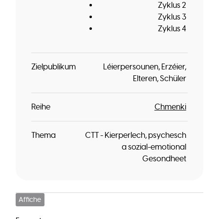
Zyklus 2
Zyklus 3
Zyklus 4
Zielpublikum
Léierpersounen
Erzéier
Elteren
Schüler
Reihe
Chmenki
Thema
CTT - Kierperlech, psychesch
a sozial-emotional
Gesondheet
Affiche