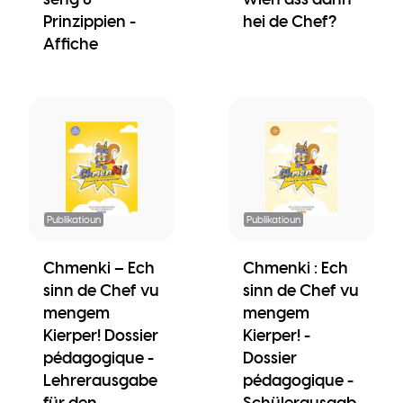
Prinzippien -
hei de Chef?
Affiche
Publikatioun
Publikatioun
Chmenki – Ech
Chmenki : Ech
sinn de Chef vu
sinn de Chef vu
mengem
mengem
Kierper! Dossier
Kierper! -
pédagogique -
Dossier
Lehrerausgabe
pédagogique -
für den
Schülerausgab