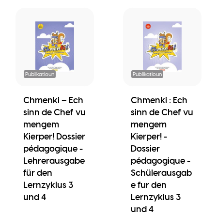
Publikatioun
Publikatioun
Chmenki – Ech
Chmenki : Ech
sinn de Chef vu
sinn de Chef vu
mengem
mengem
Kierper! Dossier
Kierper! -
pédagogique -
Dossier
Lehrerausgabe
pédagogique -
für den
Schülerausgab
Lernzyklus 3
e fur den
und 4
Lernzyklus 3
und 4