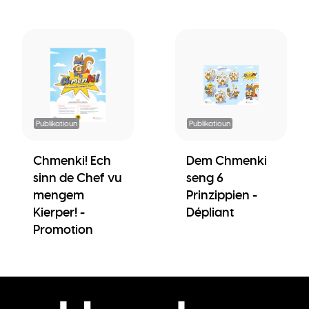
Publikatioun
Publikatioun
Chmenki! Ech
Dem Chmenki
sinn de Chef vu
seng 6
mengem
Prinzippien -
Kierper! -
Dépliant
Promotion