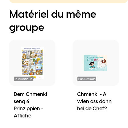
Matériel du même
groupe
Publikatioun
Publikatioun
Dem Chmenki
Chmenki - A
seng 6
wien ass dann
Prinzippien -
hei de Chef?
Affiche