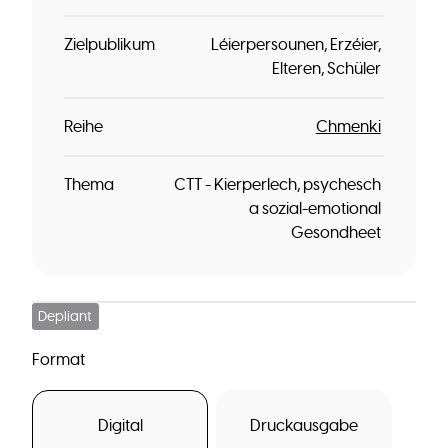
Zielpublikum
Léierpersounen
Erzéier
Elteren
Schüler
Reihe
Chmenki
Thema
CTT - Kierperlech, psychesch
a sozial-emotional
Gesondheet
Depliant
Format
Digital
Druckausgabe