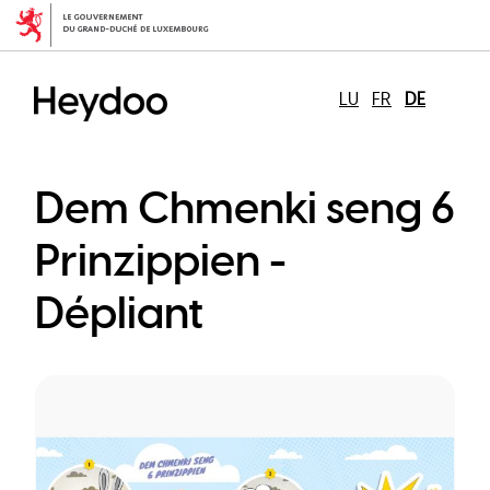
Direkt
zum
Inhalt
LU
FR
DE
Dem Chmenki seng 6
Prinzippien -
Dépliant