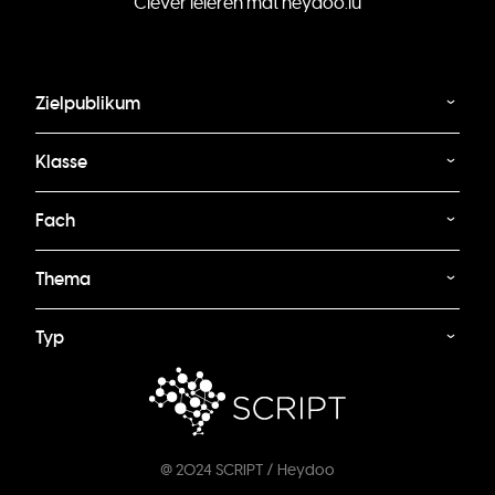
Clever léieren mat heydoo.lu
Zielpublikum
Klasse
Fach
Thema
Typ
@ 2024 SCRIPT / Heydoo