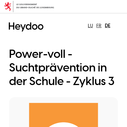
Direkt
zum
Inhalt
LU
FR
DE
Power-voll -
Suchtprävention in
der Schule - Zyklus 3