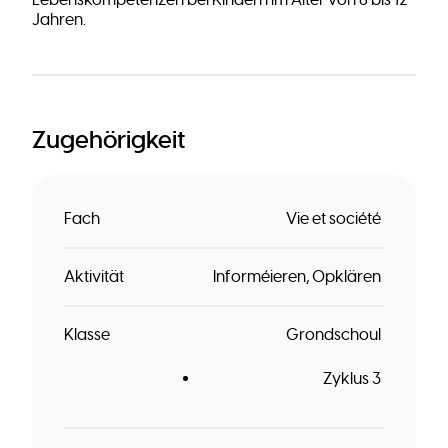
Lebenskompetenzen bei Kindern im Alter von 6 bis 12
Jahren.
Zugehörigkeit
Fach
Vie et société
Aktivität
Informéieren
Opklären
Klasse
Grondschoul
Zyklus 3