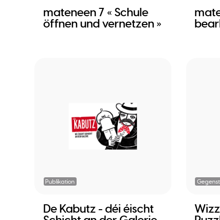
mateneen 7 « Schule
mate
öffnen und vernetzen »
bear
Publikation
Gegens
De Kabutz - déi éischt
Wizz