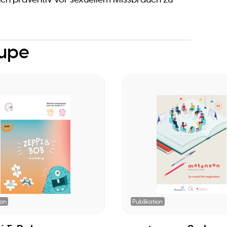
oupe
ion
Publikation