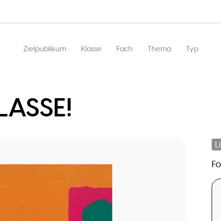
Hauptnavigation
Zielpublikum
Klasse
Fach
Thema
Typ
LASSE!
L
F