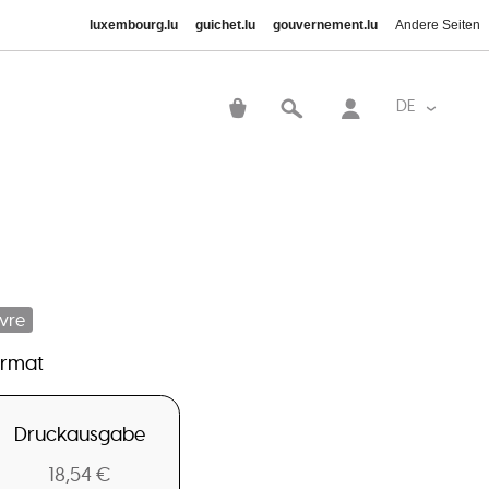
luxembourg.lu
guichet.lu
gouvernement.lu
Andere Seiten
Benutzer
DE
Weitere A
ivre
ormat
Druckausgabe
18,54 €