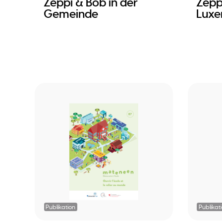
Zeppi & Bob in der
Zepp
Gemeinde
Lux
Publikation
Publikat