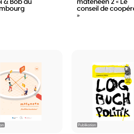
i & Bob au
mateneen 2 « Le
embourg
conseil de coopér
»
ion
Publikation