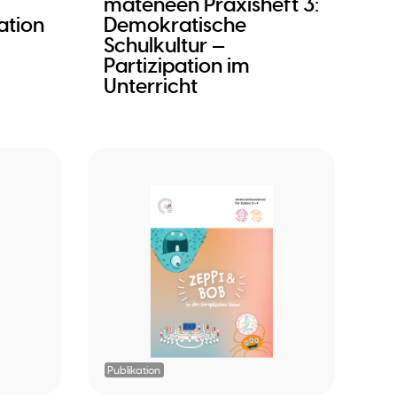
mateneen Praxisheft 3:
ation
Demokratische
Schulkultur —
Partizipation im
Unterricht
Publikation