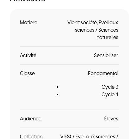
Matière
Vie et société
Eveil aux
sciences / Sciences
naturelles
Activité
Sensibiliser
Classe
Fondamental
Cycle 3
Cycle 4
Audience
Élèves
Collection
VIESO
Éveil aux sciences /